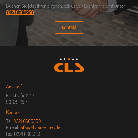
Buchen Sie jetzt Ihren eigenen, exklusiven Eventfahrdienst unter
0221 6605250
!
Kontakt
Anschrift
Karlstraße 11-13
50679 Köln
Kontakt
Tel:
0221 6605250
E-mail:
info@cls-premium.de
Fax: 0221 6605251