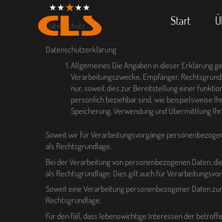
Zum
Inhalt
Start
Ü
Datenschutz
springen
Datenschutzerklärung
Allgemeines Die Angaben in dieser Erklärung ge
Verarbeitungszwecke, Empfänger, Rechtsgrundla
nur, soweit dies zur Bereitstellung einer funkti
persönlich beziehbar sind, wie beispielsweise 
Speicherung, Verwendung und Übermittlung Ihr
Soweit wir für Verarbeitungsvorgänge personenbezogener
als Rechtsgrundlage.
Bei der Verarbeitung von personenbezogenen Daten, die zur
als Rechtsgrundlage. Dies gilt auch für Verarbeitungsv
Soweit eine Verarbeitung personenbezogener Daten zur Erf
Rechtsgrundlage.
Für den Fall, dass lebenswichtige Interessen der betro