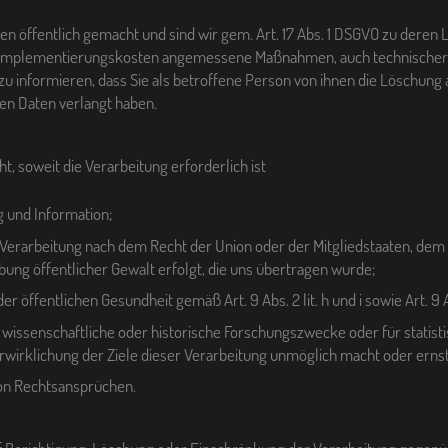
öffentlich gemacht und sind wir gem. Art. 17 Abs. 1 DSGVO zu deren Lö
 Implementierungskosten angemessene Maßnahmen, auch technischer Ar
u informieren, dass Sie als betroffene Person von ihnen die Löschung
en Daten verlangt haben.
 soweit die Verarbeitung erforderlich ist
 und Information;
die Verarbeitung nach dem Recht der Union oder der Mitgliedstaaten, de
übung öffentlicher Gewalt erfolgt, die uns übertragen wurde;
er öffentlichen Gesundheit gemäß Art. 9 Abs. 2 lit. h und i sowie Art. 9
, wissenschaftliche oder historische Forschungszwecke oder für statist
erwirklichung der Ziele dieser Verarbeitung unmöglich macht oder ernst
on Rechtsansprüchen.