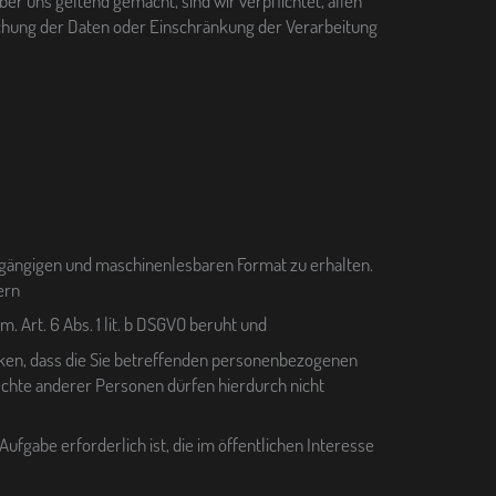
r uns geltend gemacht, sind wir verpflichtet, allen
chung der Daten oder Einschränkung der Verarbeitung
, gängigen und maschinenlesbaren Format zu erhalten.
ern
m. Art. 6 Abs. 1 lit. b DSGVO beruht und
wirken, dass die Sie betreffenden personenbezogenen
echte anderer Personen dürfen hierdurch nicht
fgabe erforderlich ist, die im öffentlichen Interesse