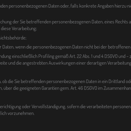
nden personenbezogenen Daten oder, falls konkrete Angaben hierzu nich
öschung der Sie betreffenden personenbezogenen Daten, eines Rechts 
diese Verarbeitung;
sichtsbehörde;
der Daten, wenn die personenbezogenen Daten nicht bei der betroffene
dung einschließlich Profiling gemäß Art. 22 Abs. 1 und 4 DSGVO und – z
weite und die angestrebten Auswirkungen einer derartigen Verarbeitung
, ob die Sie betreffenden personenbezogenen Daten in ein Drittland ode
 über die geeigneten Garantien gem. Art. 46 DSGVO im Zusammenhang 
Berichtigung oder Vervollständigung, sofern die verarbeiteten personen
üglich vorzunehmen.