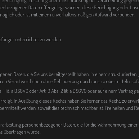
f Berichtigung, Löschung oder Einschränkung der Verarbeitung gegenübe
nenbezogenen Daten offengelegt wurden, diese Berichtigung oder Lös
 unmöglich oder ist mit einem unverhältnismäßigen Aufwand verbunden.
pfänger unterrichtet zu werden.
genen Daten, die Sie uns bereitgestellt haben, in einem strukturierten
ren Verantwortlichen ohne Behinderung durch uns zu übermitteln, sof
s. 1 lit. a DSGVO oder Art. 9 Abs. 2 lit. a DSGVO oder auf einem Vertrag ge
 erfolgt. In Ausübung dieses Rechts haben Sie ferner das Recht, zu er
ermittelt werden, soweit dies technisch machbar ist. Freiheiten und R
Verarbeitung personenbezogener Daten, die für die Wahrnehmung einer Au
uns übertragen wurde.