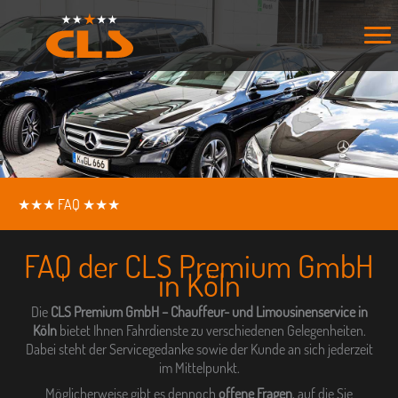
Zum
Inhalt
springen
★★★ FAQ ★★★
FAQ der CLS Premium GmbH
in Köln
Die
CLS Premium GmbH – Chauffeur- und Limousinenservice
in
Köln
bietet Ihnen Fahrdienste zu verschiedenen Gelegenheiten.
Dabei steht der Servicegedanke sowie der Kunde an sich jederzeit
im Mittelpunkt.
Möglicherweise gibt es dennoch
offene Fragen
, auf die Sie