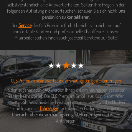
selbstverständlich eine Antwort erhalten. Sollten Ihre Fragen in der
folgenden Auflistung nicht auftauchen, scheuen Sie sich nicht,
uns
persönlich zu kontaktieren.
Der
Service
der CLS Premium GmbH bezieht sich nicht nur auf
komfortable Fahrten und professionelle Chauffeure - unsere
Mitarbeiter stehen Ihnen auch jederzeit beratend zur Seite!
CLS Premium beantwortet die am häufigsten gestellten Fragen
In den sogenannten
FAQ
werden Ihnen die am häufigsten gestellten
Fragen beantwortet. Die CLS Premium GmbH aus Köln bietet Ihnen
eine Vielzahl verschiedener Leistungen und eine Auswahl exklusiver
und luxuriöser
Fahrzeuge
. Im Folgenden finden Sie eine
gute
Übersicht über die am häufigsten gestellten Fragen
und deren
Antworten: