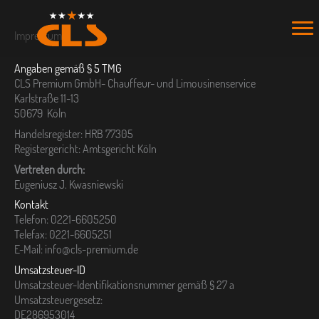
Zum
Inhalt
Impressum
springen
Angaben gemäß § 5 TMG
CLS Premium GmbH- Chauffeur- und Limousinenservice
Karlstraße 11-13
50679 Köln
Handelsregister: HRB 77305
Registergericht: Amtsgericht Köln
Vertreten durch:
Eugeniusz J. Kwasniewski
Kontakt
Telefon: 0221-6605250
Telefax: 0221-6605251
E-Mail: info@cls-premium.de
Umsatzsteuer-ID
Umsatzsteuer-Identifikationsnummer gemäß § 27 a
Umsatzsteuergesetz:
DE286953014