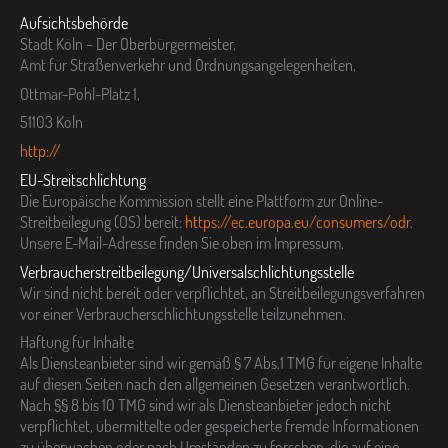
Aufsichtsbehörde
Stadt Köln – Der Oberbürgermeister,
Amt für Straßenverkehr und Ordnungsangelegenheiten,
Ottmar-Pohl-Platz 1,
51103 Köln
http://
EU-Streitschlichtung
Die Europäische Kommission stellt eine Plattform zur Online-
Streitbeilegung (OS) bereit:
https://ec.europa.eu/consumers/odr
.
Unsere E-Mail-Adresse finden Sie oben im Impressum.
Verbraucher­streit­beilegung/Universal­schlichtungs­stelle
Wir sind nicht bereit oder verpflichtet, an Streitbeilegungsverfahren
vor einer Verbraucherschlichtungsstelle teilzunehmen.
Haftung für Inhalte
Als Diensteanbieter sind wir gemäß § 7 Abs.1 TMG für eigene Inhalte
auf diesen Seiten nach den allgemeinen Gesetzen verantwortlich.
Nach §§ 8 bis 10 TMG sind wir als Diensteanbieter jedoch nicht
verpflichtet, übermittelte oder gespeicherte fremde Informationen
zu überwachen oder nach Umständen zu forschen, die auf eine